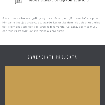
IGORIS.GORBACIOVAS@FORTEVENTO.LT
Aš dar neatradau savo galimybių ribos. Manau, kad „Fortevento“ – taip pat.
Kimbame į naujus projektus su azartu, kaskart keldami vis didesnius tikslus
tiek kiekvienas sau, tiek visi kartu kaip komanda. Kol galiausiai, visa mūsų
energija virsta didžiuotis verčiančiais projektais.
Įgyvendinti projektai