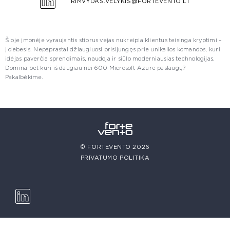
RIMVYDAS.VELYKIS@FORTEVENTO.LT
Šioje įmonėje vyraujantis stiprus vėjas nukreipia klientus teisinga kryptimi –
į debesis. Nepaprastai džiaugiuosi prisijungęs prie unikalios komandos, kuri
idėjas paverčia sprendimais, naudoja ir siūlo moderniausias technologijas.
Domina bet kuri iš daugiau nei 600 Microsoft Azure paslaugų?
Pakalbėkime.
© FORTEVENTO 2026
PRIVATUMO POLITIKA