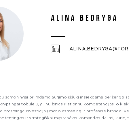
Alina Bedryga
ALINA.BEDRYGA@FOR
au sąmoningai priimdama augimo iššūkį ir siekdama peržengti s
 kryptingai tobulėju, gilinu žinias ir stiprinu kompetencijas, o ki
 prasminga investicija į mano asmeninę ir profesinę brandą. Ve
mpetentingos ir strategiškai mąstančios komandos dalimi, kurioje