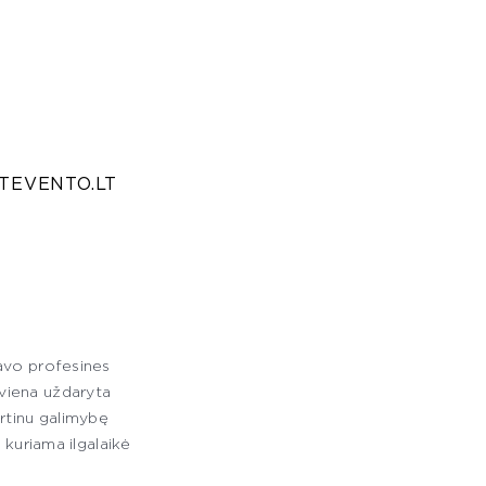
TEVENTO.LT
avo profesines
ekviena uždaryta
rtinu galimybę
 kuriama ilgalaikė